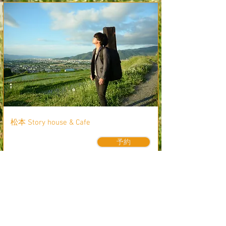
​松本 Story house & Cafe
予約
2025.3.9
「Freak Party!! vol.17」
​会場：​松本 Story house & Cafe
開場18:30 開演19:00
¥投げ銭＋要オーダー