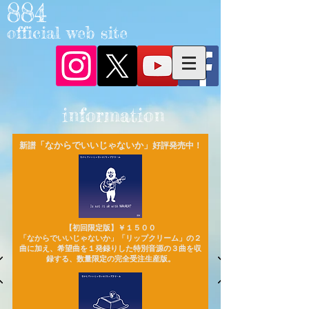
884​
​official web site
information
「なからでいいじゃないか」
新譜
好評発売中！
【初回限定版】￥１５００
「なからでいいじゃないか」「リップクリーム」の２
曲に加え、希望曲を１発録りした特別音源の３曲を収
録する、数量限定の完全受注生産版。