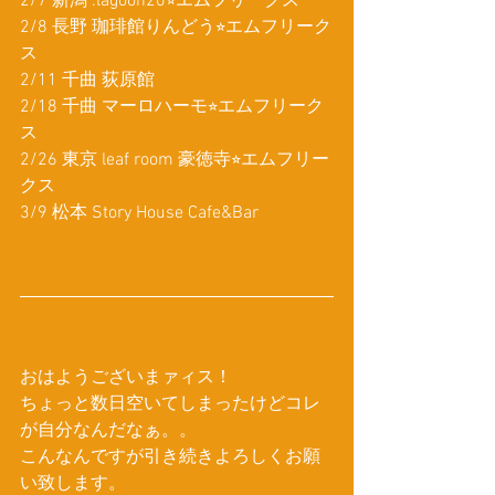
2/7 新潟 .lagoon20⭐︎エムフリークス
2/8 長野 珈琲館りんどう⭐︎エムフリーク
ス
2/11 千曲 荻原館
2/18 千曲 マーロハーモ⭐︎エムフリーク
ス
2/26 東京 leaf room 豪徳寺⭐︎エムフリー
クス
3/9 松本 Story House Cafe&Bar
おはようございまァィス！
ちょっと数日空いてしまったけどコレ
が自分なんだなぁ。。
こんなんですが引き続きよろしくお願
い致します。