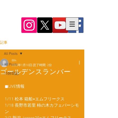
884​
​official web site
記事
All Posts
884
All Posts
2025年1月10日
読了時間: 2分
ゴールデンスランバー
15分日記
◼︎LIVE情報
1/11 松本 箱船⭐︎エムフリークス
1/18 長野市若里 柿の木カフェパーシモ
ン